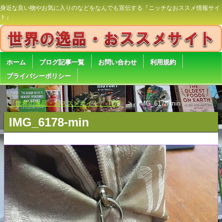
身近な良い物やお気に入りのなどをなんでも宣伝する『ニッチなおススメ情報サイ
ト』
ホーム
ブログ記事一覧
お問い合わせ
利用規約
プライバシーポリシー
『世界の逸品・おススメサイト』 TOP
IMG_6178-min
IMG_6178-min