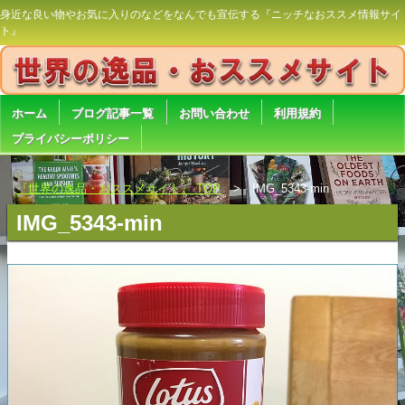
身近な良い物やお気に入りのなどをなんでも宣伝する『ニッチなおススメ情報サイ
ト』
ホーム
ブログ記事一覧
お問い合わせ
利用規約
プライバシーポリシー
『世界の逸品・おススメサイト』 TOP
IMG_5343-min
IMG_5343-min