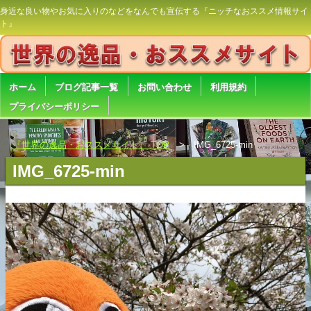
身近な良い物やお気に入りのなどをなんでも宣伝する『ニッチなおススメ情報サイ
ト』
ホーム
ブログ記事一覧
お問い合わせ
利用規約
プライバシーポリシー
『世界の逸品・おススメサイト』 TOP
IMG_6725-min
IMG_6725-min